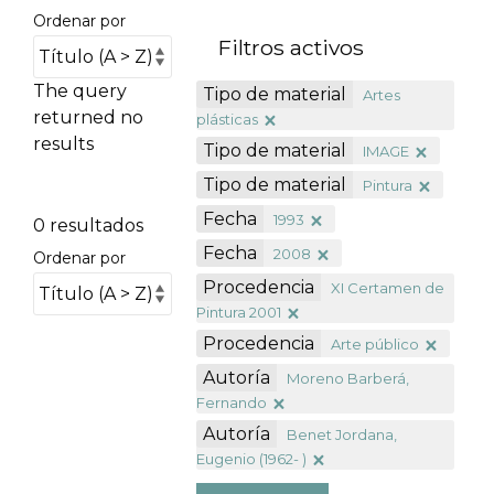
Ordenar por
Filtros activos
The query
Tipo de material
Artes
returned no
plásticas
results
Tipo de material
IMAGE
Tipo de material
Pintura
Fecha
1993
0 resultados
Fecha
2008
Ordenar por
Procedencia
XI Certamen de
Pintura 2001
Procedencia
Arte público
Autoría
Moreno Barberá,
Fernando
Autoría
Benet Jordana,
Eugenio (1962- )