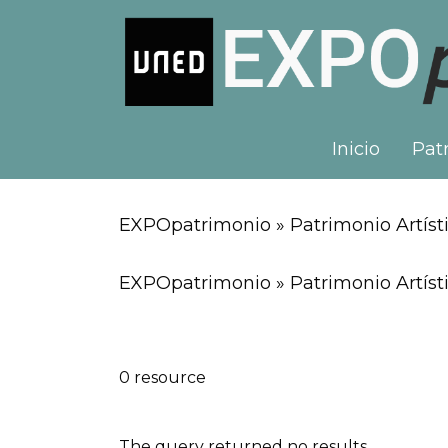
Inicio
Patr
EXPOpatrimonio » Patrimonio Artísti
EXPOpatrimonio » Patrimonio Artísti
0 resource
The query returned no results