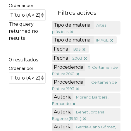
Ordenar por
Filtros activos
The query
Tipo de material
Artes
returned no
plásticas
results
Tipo de material
IMAGE
Fecha
1993
Fecha
2003
0 resultados
Procedencia
XI Certamen de
Ordenar por
Pintura 2001
Procedencia
III Certamen de
Pintura 1993
Autoría
Moreno Barberá,
Fernando
Autoría
Benet Jordana,
Eugenio (1962- )
Autoría
García-Cano Gómez,