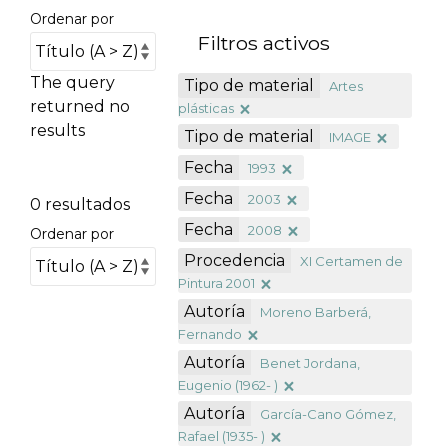
Ordenar por
Filtros activos
The query
Tipo de material
Artes
returned no
plásticas
results
Tipo de material
IMAGE
Fecha
1993
Fecha
2003
0 resultados
Fecha
2008
Ordenar por
Procedencia
XI Certamen de
Pintura 2001
Autoría
Moreno Barberá,
Fernando
Autoría
Benet Jordana,
Eugenio (1962- )
Autoría
García-Cano Gómez,
Rafael (1935- )