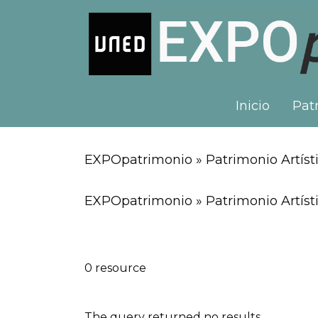
Inicio
Patr
EXPOpatrimonio » Patrimonio Artísti
EXPOpatrimonio » Patrimonio Artísti
0 resource
The query returned no results