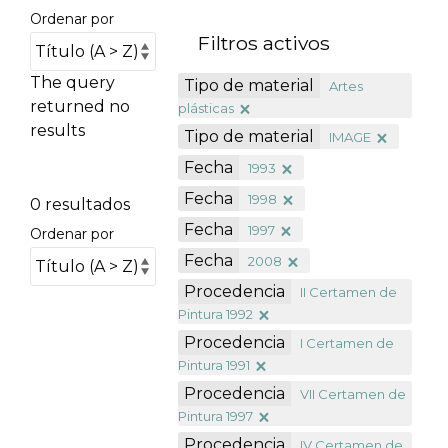
Ordenar por
Filtros activos
The query
Tipo de material
Artes
returned no
plásticas
results
Tipo de material
IMAGE
Fecha
1993
Fecha
1998
0 resultados
Fecha
1997
Ordenar por
Fecha
2008
Procedencia
II Certamen de
Pintura 1992
Procedencia
I Certamen de
Pintura 1991
Procedencia
VII Certamen de
Pintura 1997
Procedencia
IV Certamen de