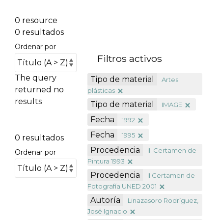
0 resource
0 resultados
Ordenar por
Filtros activos
The query
Tipo de material
Artes
returned no
plásticas
results
Tipo de material
IMAGE
Fecha
1992
Fecha
1995
0 resultados
Procedencia
III Certamen de
Ordenar por
Pintura 1993
Procedencia
II Certamen de
Fotografía UNED 2001
Autoría
Linazasoro Rodríguez,
José Ignacio