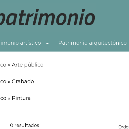
imonio artístico
Patrimonio arquitectónico
Toggle Dropdown
co » Arte público
ico » Grabado
co » Pintura
0 resultados
Orde