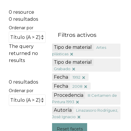
0 resource
0 resultados
Ordenar por
Filtros activos
The query
Tipo de material
Artes
returned no
plásticas
results
Tipo de material
Grabado
Fecha
1992
0 resultados
Fecha
2008
Ordenar por
Procedencia
III Certamen de
Pintura 1993
Autoría
Linazasoro Rodríguez,
José Ignacio
Reset facets