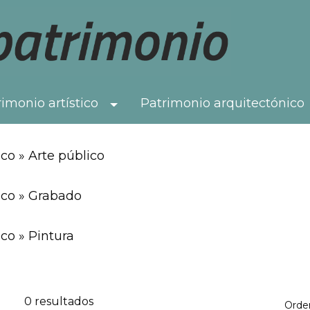
imonio artístico
Patrimonio arquitectónico
Toggle Dropdown
co » Arte público
ico » Grabado
co » Pintura
0 resultados
Orde