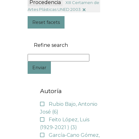
Procedencia
XIII Certamen de
Artes Plásticas UNED 2003
Reset facets
Refine search
Enviar
Autoría
Rubio Bajo, Antonio
José
(6)
Feito López, Luis
(1929-2021 )
(3)
García-Cano Gómez,