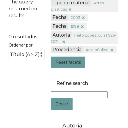
The query
Tipo de material
Artes
returned no
plásticas
results
Fecha
2003
Fecha
1998
Autoría
Feito López, Luis (1929-
0 resultados
2021 )
Ordenar por
Procedencia
Arte público
Reset facets
Refine search
Enviar
Autoría