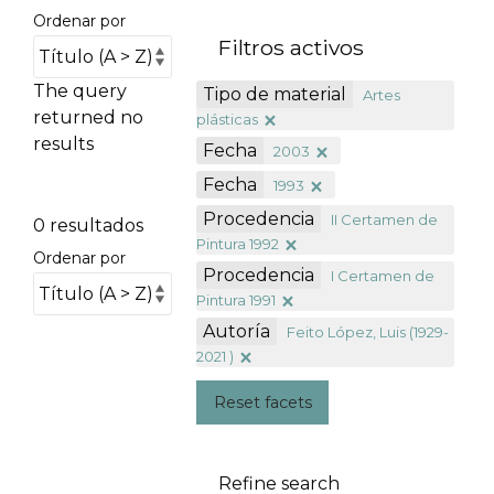
Ordenar por
Filtros activos
The query
Tipo de material
Artes
returned no
plásticas
results
Fecha
2003
Fecha
1993
Procedencia
II Certamen de
0 resultados
Pintura 1992
Ordenar por
Procedencia
I Certamen de
Pintura 1991
Autoría
Feito López, Luis (1929-
2021 )
Reset facets
Refine search