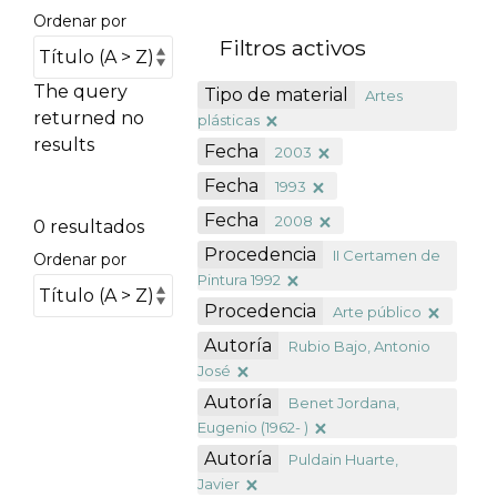
Ordenar por
Filtros activos
The query
Tipo de material
Artes
returned no
plásticas
results
Fecha
2003
Fecha
1993
Fecha
2008
0 resultados
Procedencia
II Certamen de
Ordenar por
Pintura 1992
Procedencia
Arte público
Autoría
Rubio Bajo, Antonio
José
Autoría
Benet Jordana,
Eugenio (1962- )
Autoría
Puldain Huarte,
Javier