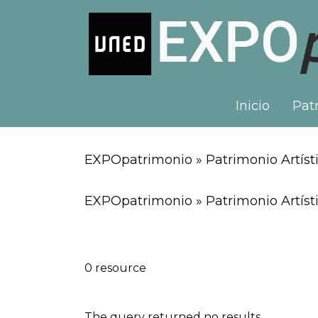
Inicio
Patr
EXPOpatrimonio » Patrimonio Artísti
EXPOpatrimonio » Patrimonio Artísti
0 resource
The query returned no results