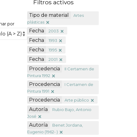
Filtros activos
Tipo de material
Artes
plásticas
nar por
Fecha
2003
Fecha
1993
Fecha
1995
Fecha
2001
Procedencia
II Certamen de
Pintura 1992
Procedencia
I Certamen de
Pintura 1991
Procedencia
Arte público
Autoría
Rubio Bajo, Antonio
José
Autoría
Benet Jordana,
Eugenio (1962- )