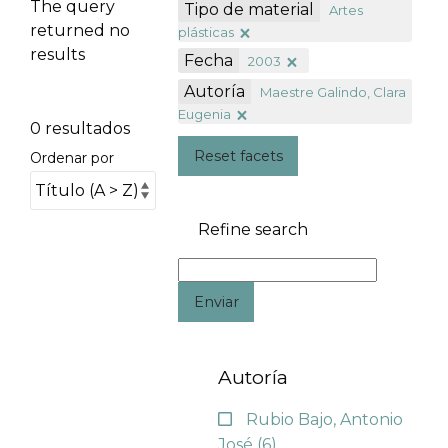
The query
Tipo de material
Artes
returned no
plásticas
results
Fecha
2003
Autoría
Maestre Galindo, Clara
Eugenia
0 resultados
Reset facets
Ordenar por
Refine search
Enviar
Autoría
Rubio Bajo, Antonio
José
(6)