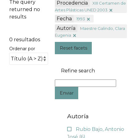
The query
Procedencia
XIII Certamen de
returned no
Artes Plásticas UNED 2003
results
Fecha
1993
Autoría
Maestre Galindo, Clara
Eugenia
0 resultados
Reset facets
Ordenar por
Refine search
Enviar
Autoría
Rubio Bajo, Antonio
José
(6)