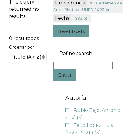
The query
Procedencia
XIII Certamen de
returned no
Artes Plásticas UNED 2003
results
Fecha
1993
Reset facets
0 resultados
Ordenar por
Refine search
Enviar
Autoría
Rubio Bajo, Antonio
José
(6)
Feito López, Luis
(1929-2021 )
(3)