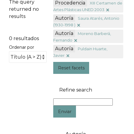
The query
Procedencia
XIII Certamen de
returned no
Artes Plásticas UNED 2003
results
Autoría
Saura Atarés, Antonio
(1930-1998 )
Autoría
Moreno Barberá,
0 resultados
Fernando
Ordenar por
Autoría
Puldain Huarte,
Javier
Reset facets
Refine search
Enviar