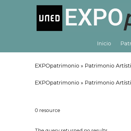
Inicio
Patr
EXPOpatrimonio » Patrimonio Artísti
EXPOpatrimonio » Patrimonio Artísti
0 resource
The query returned no results