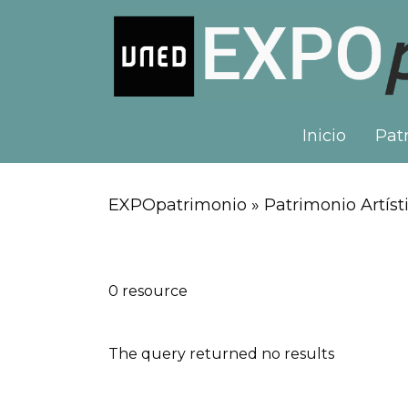
Inicio
Patr
EXPOpatrimonio » Patrimonio Artísti
0 resource
The query returned no results