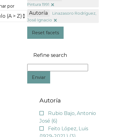
Pintura 1991
nar por
Autoría
Linazasoro Rodríguez,
José Ignacio
Reset facets
Refine search
Enviar
Autoría
Rubio Bajo, Antonio
José
(6)
Feito López, Luis
(1929-2021 )
(3)