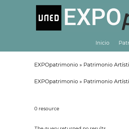
Inicio
Patr
EXPOpatrimonio » Patrimonio Artísti
EXPOpatrimonio » Patrimonio Artísti
0 resource
The query returned no results