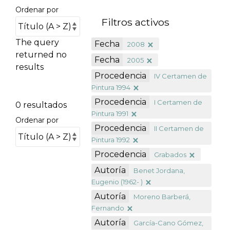
Ordenar por
Filtros activos
The query
Fecha
2008
returned no
Fecha
2005
results
Procedencia
IV Certamen de
Pintura 1994
Procedencia
I Certamen de
0 resultados
Pintura 1991
Ordenar por
Procedencia
II Certamen de
Pintura 1992
Procedencia
Grabados
Autoría
Benet Jordana,
Eugenio (1962- )
Autoría
Moreno Barberá,
Fernando
Autoría
García-Cano Gómez,