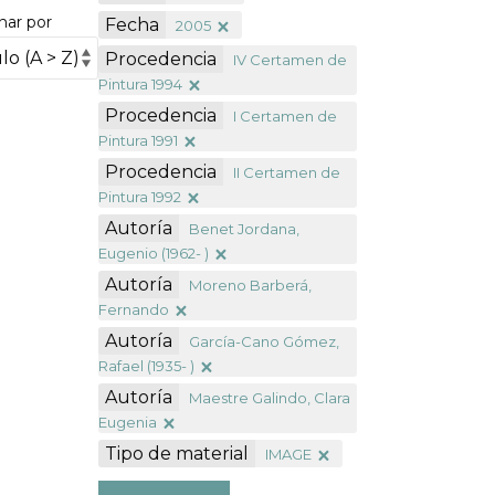
nar por
Fecha
2005
Procedencia
IV Certamen de
Pintura 1994
Procedencia
I Certamen de
Pintura 1991
Procedencia
II Certamen de
Pintura 1992
Autoría
Benet Jordana,
Eugenio (1962- )
Autoría
Moreno Barberá,
Fernando
Autoría
García-Cano Gómez,
Rafael (1935- )
Autoría
Maestre Galindo, Clara
Eugenia
Tipo de material
IMAGE