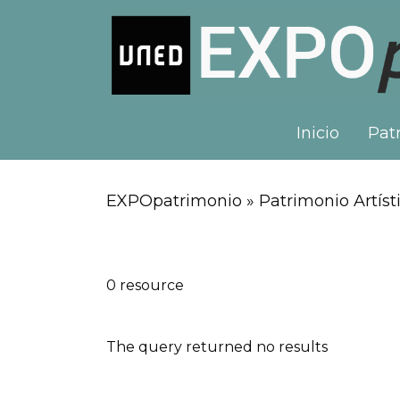
Inicio
Patr
EXPOpatrimonio » Patrimonio Artísti
0 resource
The query returned no results