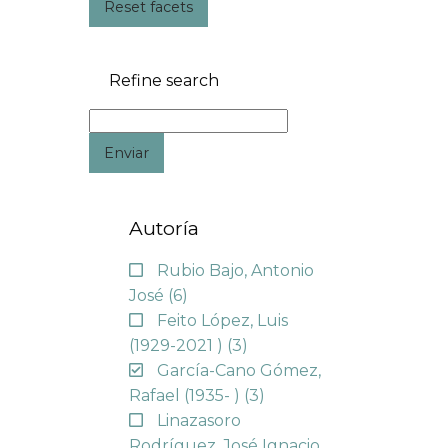
Reset facets
Refine search
Enviar
Autoría
Rubio Bajo, Antonio
José
(6)
Feito López, Luis
(1929-2021 )
(3)
García-Cano Gómez,
Rafael (1935- )
(3)
Linazasoro
Rodríguez, José Ignacio