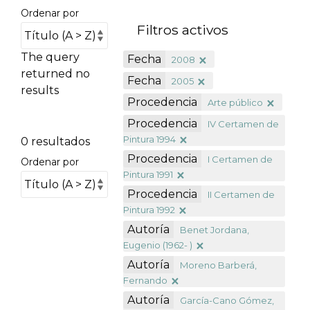
Ordenar por
Filtros activos
The query
Fecha
2008
returned no
Fecha
2005
results
Procedencia
Arte público
Procedencia
IV Certamen de
Pintura 1994
0 resultados
Procedencia
I Certamen de
Ordenar por
Pintura 1991
Procedencia
II Certamen de
Pintura 1992
Autoría
Benet Jordana,
Eugenio (1962- )
Autoría
Moreno Barberá,
Fernando
Autoría
García-Cano Gómez,