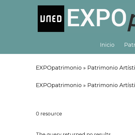
Inicio
Patr
EXPOpatrimonio » Patrimonio Artísti
EXPOpatrimonio » Patrimonio Artísti
0 resource
The query returned no results