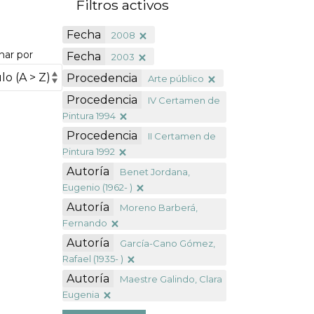
Filtros activos
Fecha
2008
nar por
Fecha
2003
Procedencia
Arte público
Procedencia
IV Certamen de
Pintura 1994
Procedencia
II Certamen de
Pintura 1992
Autoría
Benet Jordana,
Eugenio (1962- )
Autoría
Moreno Barberá,
Fernando
Autoría
García-Cano Gómez,
Rafael (1935- )
Autoría
Maestre Galindo, Clara
Eugenia