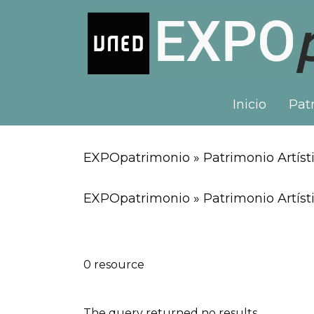
Inicio
Patr
EXPOpatrimonio » Patrimonio Artísti
EXPOpatrimonio » Patrimonio Artísti
0 resource
The query returned no results