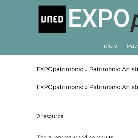
Inicio
Patr
EXPOpatrimonio » Patrimonio Artíst
EXPOpatrimonio » Patrimonio Artísti
0 resource
The query returned no results