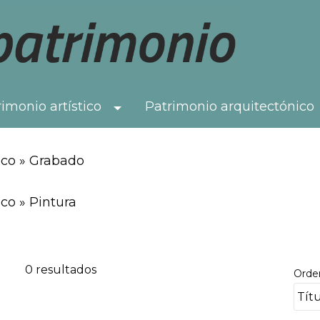
imonio artístico
Patrimonio arquitectónico
Toggle Dropdown
ico » Grabado
co » Pintura
0 resultados
Orde