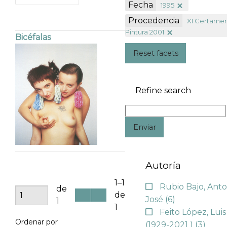
Fecha
1995
Procedencia
XI Certame
Pintura 2001
Bicéfalas
Reset facets
Refine search
Enviar
Autoría
1–1
Rubio Bajo, Anto
de
de
José
(6)
1
1
Feito López, Luis
Ordenar por
(1929-2021 )
(3)