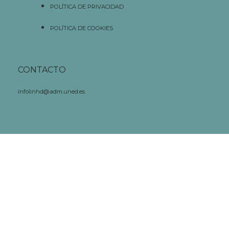
POLÍTICA DE PRIVACIDAD
POLÍTICA DE COOKIES
CONTACTO
infolinhd@adm.uned.es