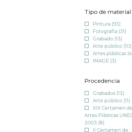
Tipo de material
Pintura
(93)
Fotografía
(31)
Grabado
(13)
Arte público
(10)
Artes plásticas
(4
IMAGE
(3)
Procedencia
Grabados
(13)
Arte público
(11)
XIII Certamen d
Artes Plásticas UNE
2003
(8)
II Certamen de