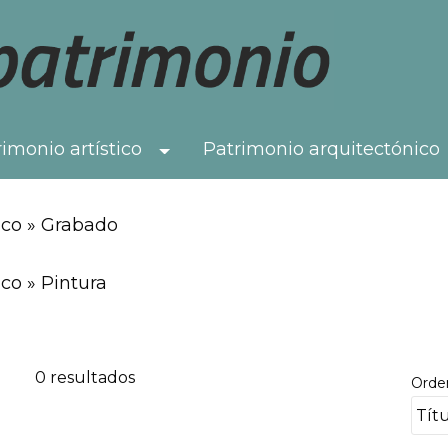
imonio artístico
Patrimonio arquitectónico
Toggle Dropdown
ico » Grabado
co » Pintura
0 resultados
Orde