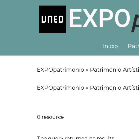
Inicio
Patr
EXPOpatrimonio » Patrimonio Artíst
EXPOpatrimonio » Patrimonio Artísti
0 resource
The query returned no results