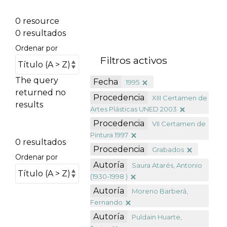
0 resource
0 resultados
Ordenar por
Filtros activos
The query
Fecha
1995
returned no
Procedencia
XIII Certamen de
results
Artes Plásticas UNED 2003
Procedencia
VII Certamen de
Pintura 1997
0 resultados
Procedencia
Grabados
Ordenar por
Autoría
Saura Atarés, Antonio
(1930-1998 )
Autoría
Moreno Barberá,
Fernando
Autoría
Puldain Huarte,