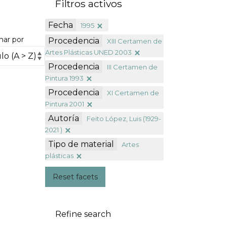
Filtros activos
Fecha
1995
nar por
Procedencia
XIII Certamen de
Artes Plásticas UNED 2003
Procedencia
III Certamen de
Pintura 1993
Procedencia
XI Certamen de
Pintura 2001
Autoría
Feito López, Luis (1929-
2021 )
Tipo de material
Artes
plásticas
Reset facets
Refine search