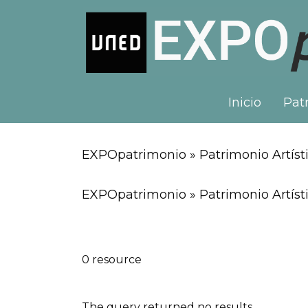
Inicio
Patr
EXPOpatrimonio » Patrimonio Artísti
EXPOpatrimonio » Patrimonio Artísti
0 resource
The query returned no results