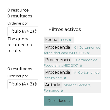
0 resource
0 resultados
Ordenar por
Filtros activos
The query
Fecha
1995
returned no
Procedencia
XIII Certamen de
results
Artes Plásticas UNED 2003
Procedencia
II Certamen de
Fotografía UNED 2001
0 resultados
Procedencia
VII Certamen de
Ordenar por
Pintura 1997
Autoría
Moreno Barberá,
Fernando
Reset facets