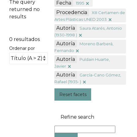
The query
Fecha
1995
returned no
Procedencia
XIII Certamen de
results
Artes Plásticas UNED 2003
Autoría
Saura Atarés, Antonio
(1930-1998 )
0 resultados
Autoría
Moreno Barberá,
Ordenar por
Fernando
Autoría
Puldain Huarte,
Javier
Autoría
García-Cano Gómez,
Rafael (1935- )
Reset facets
Refine search