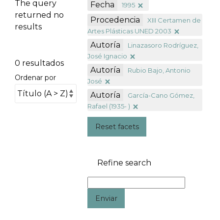
The query
Fecha
1995
returned no
Procedencia
XIII Certamen de
results
Artes Plásticas UNED 2003
Autoría
Linazasoro Rodríguez,
José Ignacio
0 resultados
Autoría
Rubio Bajo, Antonio
Ordenar por
José
Autoría
García-Cano Gómez,
Rafael (1935- )
Reset facets
Refine search
Enviar