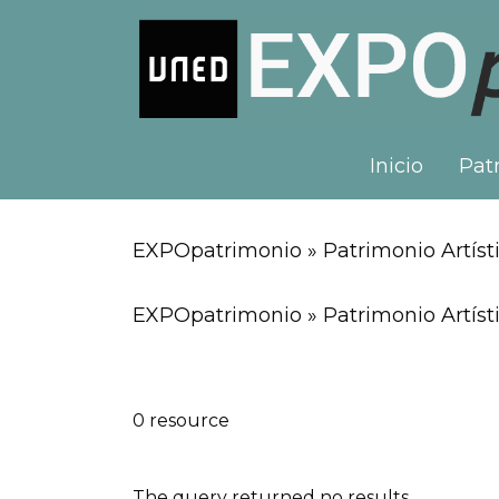
Inicio
Patr
EXPOpatrimonio » Patrimonio Artísti
EXPOpatrimonio » Patrimonio Artísti
0 resource
The query returned no results