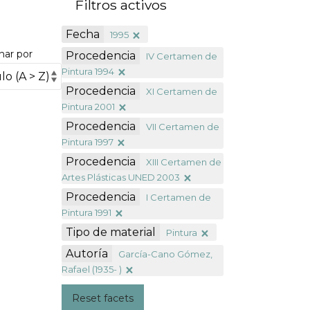
Filtros activos
Fecha
1995
nar por
Procedencia
IV Certamen de
Pintura 1994
Procedencia
XI Certamen de
Pintura 2001
Procedencia
VII Certamen de
Pintura 1997
Procedencia
XIII Certamen de
Artes Plásticas UNED 2003
Procedencia
I Certamen de
Pintura 1991
Tipo de material
Pintura
Autoría
García-Cano Gómez,
Rafael (1935- )
Reset facets