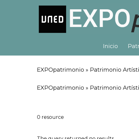
Inicio
Patr
EXPOpatrimonio » Patrimonio Artísti
EXPOpatrimonio » Patrimonio Artísti
0 resource
The query returned no results