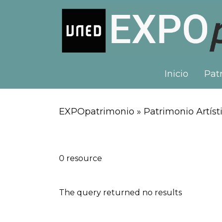
Inicio
Patr
EXPOpatrimonio » Patrimonio Artísti
0 resource
The query returned no results