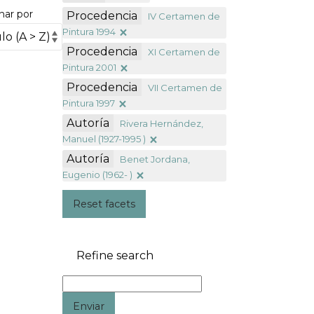
nar por
Procedencia
IV Certamen de
Pintura 1994
Procedencia
XI Certamen de
Pintura 2001
Procedencia
VII Certamen de
Pintura 1997
Autoría
Rivera Hernández,
Manuel (1927-1995 )
Autoría
Benet Jordana,
Eugenio (1962- )
Reset facets
Refine search
Enviar