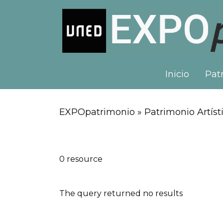
Inicio
Patr
EXPOpatrimonio » Patrimonio Artísti
0 resource
The query returned no results