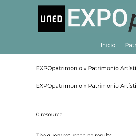
Inicio
Patr
EXPOpatrimonio » Patrimonio Artísti
EXPOpatrimonio » Patrimonio Artísti
0 resource
The query returned no results