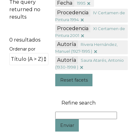
The query
Fecha
1995
returned no
Procedencia
IV Certamen de
results
Pintura 1994
Procedencia
XI Certamen de
Pintura 2001
0 resultados
Autoría
Rivera Hernández,
Ordenar por
Manuel (1927-1995 )
Autoría
Saura Atarés, Antonio
(1930-1998 )
Reset facets
Refine search
Enviar