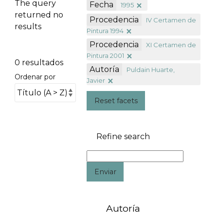
The query
Fecha
1995
returned no
Procedencia
IV Certamen de
results
Pintura 1994
Procedencia
XI Certamen de
Pintura 2001
0 resultados
Autoría
Puldain Huarte,
Ordenar por
Javier
Reset facets
Refine search
Enviar
Autoría