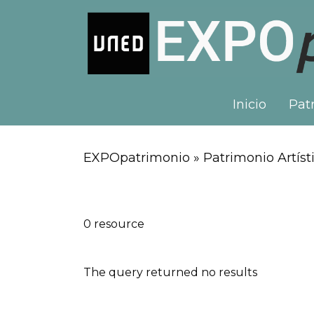
Inicio
Patr
EXPOpatrimonio » Patrimonio Artísti
0 resource
The query returned no results