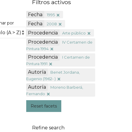
Filtros activos
Fecha
1995
nar por
Fecha
2008
Procedencia
Arte público
Procedencia
IV Certamen de
Pintura 1994
Procedencia
I Certamen de
Pintura 1991
Autoría
Benet Jordana,
Eugenio (1962- )
Autoría
Moreno Barberá,
Fernando
Reset facets
Refine search