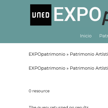
Inicio
Patr
EXPOpatrimonio » Patrimonio Artísti
EXPOpatrimonio » Patrimonio Artísti
0 resource
The query returned no results