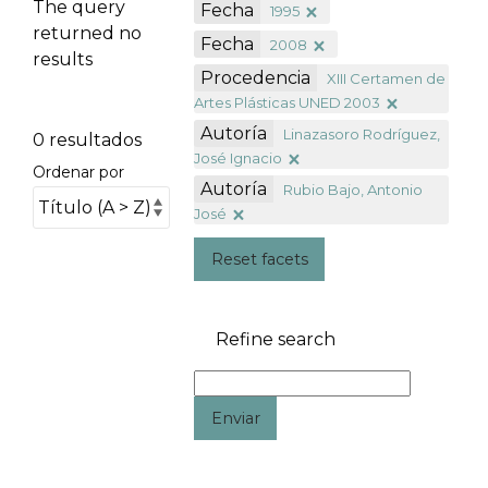
The query
Fecha
1995
returned no
Fecha
2008
results
Procedencia
XIII Certamen de
Artes Plásticas UNED 2003
Autoría
Linazasoro Rodríguez,
0 resultados
José Ignacio
Ordenar por
Autoría
Rubio Bajo, Antonio
José
Reset facets
Refine search
Enviar