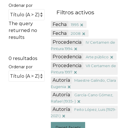
Ordenar por
Filtros activos
The query
Fecha
1995
returned no
Fecha
2008
results
Procedencia
IV Certamen de
Pintura 1994
Procedencia
Arte público
0 resultados
Procedencia
VII Certamen de
Ordenar por
Pintura 1997
Autoría
Maestre Galindo, Clara
Eugenia
Autoría
García-Cano Gómez,
Rafael (1935- )
Autoría
Feito López, Luis (1929-
2021 )
Reset facets