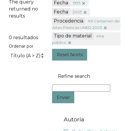
The query
Fecha
1995
returned no
Fecha
2005
results
Procedencia
XIII Certamen de
Artes Plásticas UNED 2003
Tipo de material
Arte
0 resultados
público
Ordenar por
Reset facets
Refine search
Enviar
Autoría