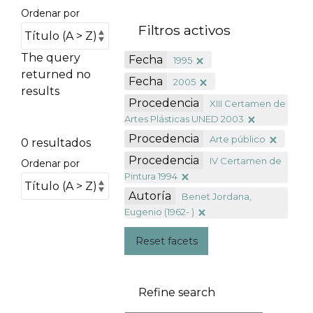
Ordenar por
Filtros activos
The query
Fecha
1995
returned no
Fecha
2005
results
Procedencia
XIII Certamen de
Artes Plásticas UNED 2003
Procedencia
Arte público
0 resultados
Procedencia
IV Certamen de
Ordenar por
Pintura 1994
Autoría
Benet Jordana,
Eugenio (1962- )
Reset facets
Refine search