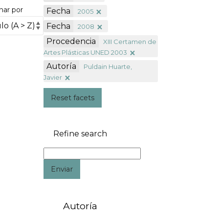
nar por
Fecha
2005
Fecha
2008
Procedencia
XIII Certamen de
Artes Plásticas UNED 2003
Autoría
Puldain Huarte,
Javier
Reset facets
Refine search
Enviar
Autoría