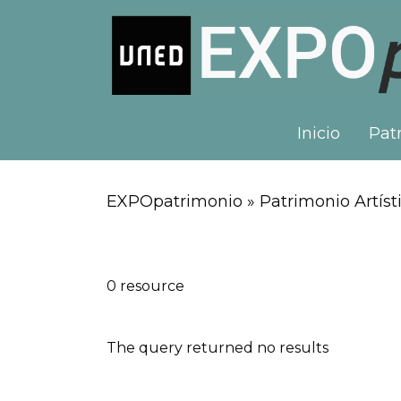
Inicio
Patr
EXPOpatrimonio » Patrimonio Artísti
0 resource
The query returned no results