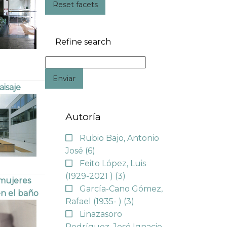
Reset facets
Refine search
Enviar
aisaje
Autoría
Rubio Bajo, Antonio
José
(6)
Feito López, Luis
(1929-2021 )
(3)
 mujeres
García-Cano Gómez,
en el baño
Rafael (1935- )
(3)
Linazasoro
Rodríguez, José Ignacio