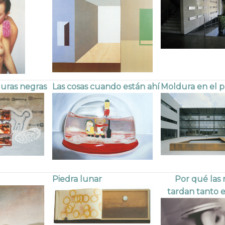
guras negras
Las cosas cuando están ahí
Moldura en el p
Piedra lunar
Por qué las
tardan tanto 