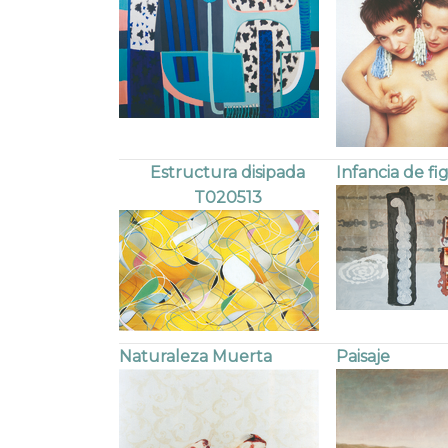
Estructura disipada
Infancia de fi
T020513
Naturaleza Muerta
Paisaje