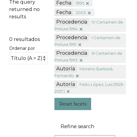
The query
Fecha
1995
returned no
Fecha
2003
results
Procedencia
IV Certamen de
Pintura 1994
Procedencia
I Certamen de
0 resultados
Pintura 1991
Ordenar por
Procedencia
III Certamen de
Pintura 1993
Autoría
Moreno Barberá,
Fernando
Autoría
Feito López, Luis (1929-
2021 )
Reset facets
Refine search